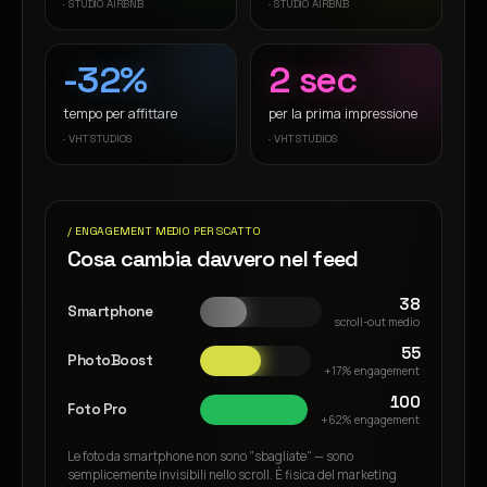
·
STUDIO AIRBNB
·
STUDIO AIRBNB
-32%
2 sec
tempo per affittare
per la prima impressione
·
VHT STUDIOS
·
VHT STUDIOS
/ ENGAGEMENT MEDIO PER SCATTO
Cosa cambia davvero nel feed
38
Smartphone
scroll-out medio
55
PhotoBoost
+17% engagement
100
Foto Pro
+62% engagement
Le foto da smartphone non sono "sbagliate" — sono
semplicemente invisibili nello scroll. È fisica del marketing