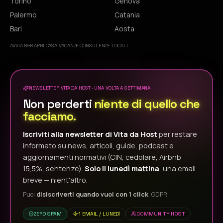
Torino
Genova
Palermo
Catania
Bari
Aosta
AVVIA B&B
·
APRI CASA VACANZE
·
CONSULENZE LOCALI
NEWSLETTER VITA DA HOST · UNA VOLTA A SETTIMANA
Non perderti
niente di quello che
facciamo.
Iscriviti alla newsletter di Vita da Host
per restare
informato su news, articoli, guide, podcast e
aggiornamenti normativi (CIN, cedolare, Airbnb
15,5%, sentenze).
Solo il lunedì mattina
, una email
breve — nient'altro.
Puoi
disiscriverti quando vuoi con 1 click
. GDPR.
ZERO SPAM
1 EMAIL / LUNEDÌ
COMMUNITY HOST