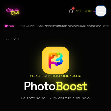
→
APRI IL MENU
tti brevi. Giunti: “Evoluzione strutturale con la nuova Fondazione Destinazione Sien
NEWS
Servizi
LE NOSTRE APP · PRESET AIRBNB / BOOKING
Photo
Boost
Le foto sono il 70% del tuo annuncio