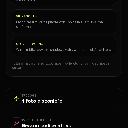
VIBRANCE HSL
Legno, tessuti, verde piante: ognuno ha la sua curva, mai
uniforme
COLOR GRADING
Warm midtones + teal shadows + airy whites = look Airbnb pro
Tutta la magia gira sul tuo dispositivo: le foto non vanno sui nostri
server.
FREE OGGI
1 foto disponibile
PACK PHOTOBOOST
Nessun codice attivo