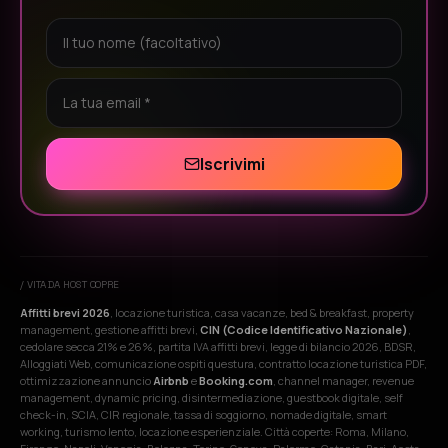
Iscrivimi
/ VITA DA HOST COPRE
Affitti brevi 2026
, locazione turistica, casa vacanze, bed & breakfast, property
management, gestione affitti brevi,
CIN (Codice Identificativo Nazionale)
,
cedolare secca 21% e 26%, partita IVA affitti brevi, legge di bilancio 2026, BDSR,
Alloggiati Web, comunicazione ospiti questura, contratto locazione turistica PDF,
ottimizzazione annuncio
Airbnb
e
Booking.com
, channel manager, revenue
management, dynamic pricing, disintermediazione, guestbook digitale, self
check-in, SCIA, CIR regionale, tassa di soggiorno, nomade digitale, smart
working, turismo lento, locazione esperienziale. Città coperte: Roma, Milano,