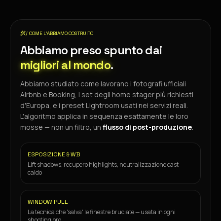
/ COME L'ABBIAMO COSTRUITO
Abbiamo preso spunto dai
migliori al mondo
.
Abbiamo studiato come lavorano i fotografi ufficiali
Airbnb e Booking, i set degli home stager più richiesti
d'Europa, e i preset Lightroom usati nei servizi reali.
L'algoritmo applica in sequenza esattamente le loro
mosse — non un filtro, un
flusso di post-produzione
.
ESPOSIZIONE & WB
Lift shadows, recupero highlights, neutralizzazione cast
caldo
WINDOW PULL
La tecnica che 'salva' le finestre bruciate — usata in ogni
shooting pro