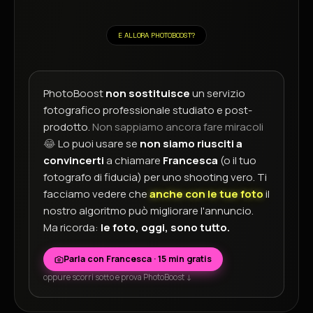
E ALLORA PHOTOBOOST?
PhotoBoost
non sostituisce
un servizio
fotografico professionale studiato e post-
prodotto.
Non sappiamo ancora fare miracoli
😂
Lo puoi usare se
non siamo riusciti a
convincerti
a chiamare
Francesca
(o il tuo
fotografo di fiducia) per uno shooting vero. Ti
facciamo vedere che
anche con le tue foto
il
nostro algoritmo può migliorare l'annuncio.
Ma ricorda:
le foto, oggi, sono tutto.
Parla con Francesca · 15 min gratis
oppure scorri sotto e prova PhotoBoost ↓