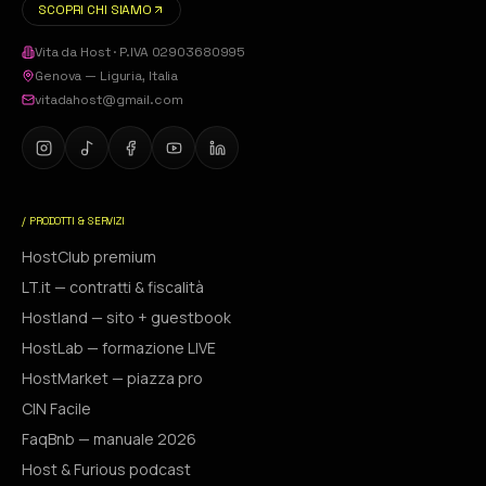
SCOPRI CHI SIAMO
Vita da Host
· P.IVA
02903680995
Genova
—
Liguria
,
Italia
vitadahost@gmail.com
/ PRODOTTI & SERVIZI
HostClub premium
LT.it — contratti & fiscalità
Hostland — sito + guestbook
HostLab — formazione LIVE
HostMarket — piazza pro
CIN Facile
FaqBnb — manuale 2026
Host & Furious podcast