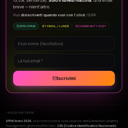
15,5%, sentenze).
Solo il lunedì mattina
, una email
breve — nient'altro.
Puoi
disiscriverti quando vuoi con 1 click
. GDPR.
ZERO SPAM
1 EMAIL / LUNEDÌ
COMMUNITY HOST
Iscrivimi
/ VITA DA HOST COPRE
Affitti brevi 2026
, locazione turistica, casa vacanze, bed & breakfast, property
management, gestione affitti brevi,
CIN (Codice Identificativo Nazionale)
,