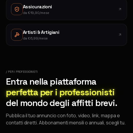
Assicurazioni
da
€19,90/mese
Artisti & Artigiani
da
€6,99/mese
/ PER I PROFESSIONISTI
Entra nella piattaforma
perfetta per i professionisti
del mondo degli affitti brevi.
Pubblica il tuo annuncio con foto, video, link, mappa e
contatti diretti. Abbonamenti mensili o annuali, scegli tu.