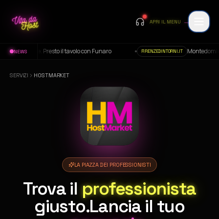
→
APRI IL MENU
e. Presto il tavolo con Funaro
Montedomini, il Pd prepara 
NEWS
FIRENZEDINTORNI.IT
SERVIZI
HOSTMARKET
LA PIAZZA DEI PROFESSIONISTI
Trova il
professionista
giusto.
Lancia il tuo