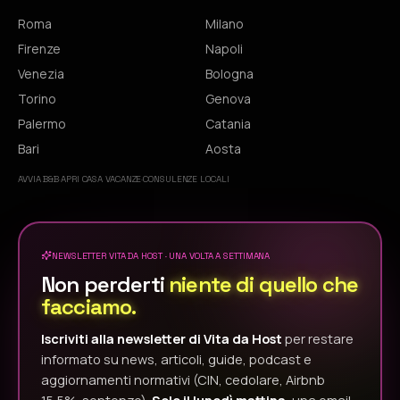
Roma
Milano
Firenze
Napoli
Venezia
Bologna
Torino
Genova
Palermo
Catania
Bari
Aosta
AVVIA B&B
·
APRI CASA VACANZE
·
CONSULENZE LOCALI
NEWSLETTER VITA DA HOST · UNA VOLTA A SETTIMANA
Non perderti
niente di quello che
facciamo.
Iscriviti alla newsletter di Vita da Host
per restare
informato su news, articoli, guide, podcast e
aggiornamenti normativi (CIN, cedolare, Airbnb