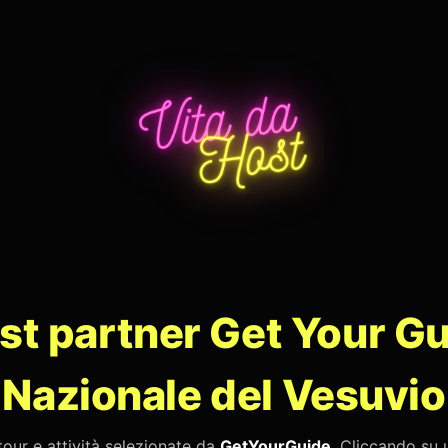
ost partner Get Your Gu
Nazionale del Vesuvio
tour e attività selezionate da
GetYourGuide
. Cliccando su